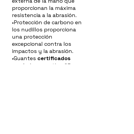
externa de la mano que
proporcionan la máxima
resistencia a la abrasión.
•Protección de carbono en
los nudillos proporciona
una protección
excepcional contra los
impactos y la abrasión.
•Guantes
certificados
según la normativa CE
-
Cat. II Nivel 1.
•Fabricados en malla
ventilada y piel perforada.
•Cierre velcro para un
ajuste seguro
•Inserciones elásticas en el
puño y los dedos para una
mayor flexibilidad y