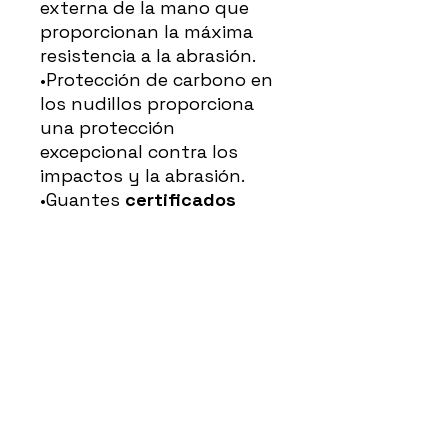
externa de la mano que
proporcionan la máxima
resistencia a la abrasión.
•Protección de carbono en
los nudillos proporciona
una protección
excepcional contra los
impactos y la abrasión.
•Guantes
certificados
según la normativa CE
-
Cat. II Nivel 1.
•Fabricados en malla
ventilada y piel perforada.
•Cierre velcro para un
ajuste seguro
•Inserciones elásticas en el
puño y los dedos para una
mayor flexibilidad y