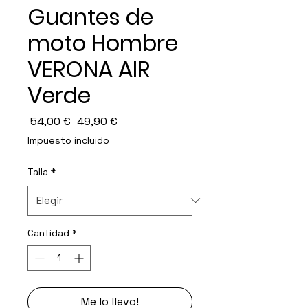
Guantes de
moto Hombre
VERONA AIR
Verde
Precio
Precio
 54,00 € 
49,90 €
de
Impuesto incluido
oferta
Talla
*
Cantidad
*
Me lo llevo!